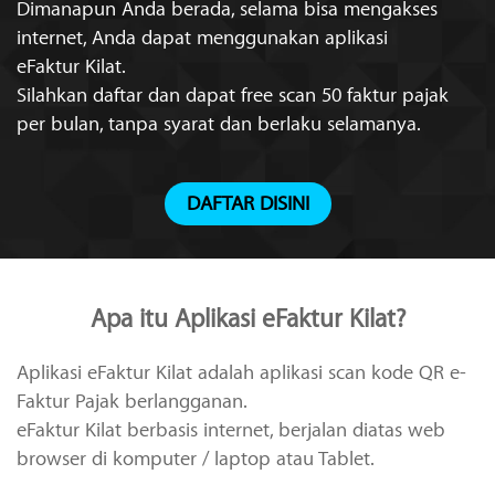
Dimanapun Anda berada, selama bisa mengakses
internet,
Anda dapat menggunakan aplikasi
eFaktur Kilat
.
Silahkan daftar dan dapat free scan 50 faktur pajak
per bulan,
tanpa syarat dan berlaku selamanya.
DAFTAR DISINI
Apa itu Aplikasi
eFaktur Kilat
?
Aplikasi
eFaktur Kilat
adalah aplikasi scan kode QR e-
Faktur Pajak berlangganan.
eFaktur Kilat
berbasis internet, berjalan diatas web
browser di komputer / laptop atau Tablet.