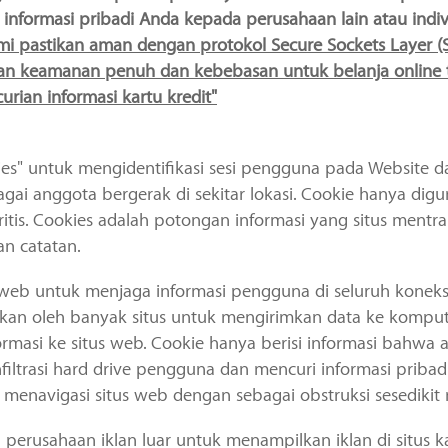
nformasi pribadi Anda kepada perusahaan lain atau indiv
ami pastikan aman dengan protokol Secure Sockets Layer (
an keamanan penuh dan kebebasan untuk belanja online t
ian informasi kartu kredit"
ies" untuk mengidentifikasi sesi pengguna pada Website 
ai anggota bergerak di sekitar lokasi. Cookie hanya dig
tis. Cookies adalah potongan informasi yang situs mentra
n catatan.
eb untuk menjaga informasi pengguna di seluruh koneksi.
kan oleh banyak situs untuk mengirimkan data ke kompu
rmasi ke situs web. Cookie hanya berisi informasi bahwa
iltrasi hard drive pengguna dan mencuri informasi pribad
navigasi situs web dengan sebagai obstruksi sesedikit
rusahaan iklan luar untuk menampilkan iklan di situs ka